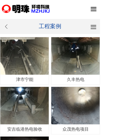
끀
工程案例
끀
ꄴ
津市宁能
久丰热电
安吉临港热电验收
众茂热电项目