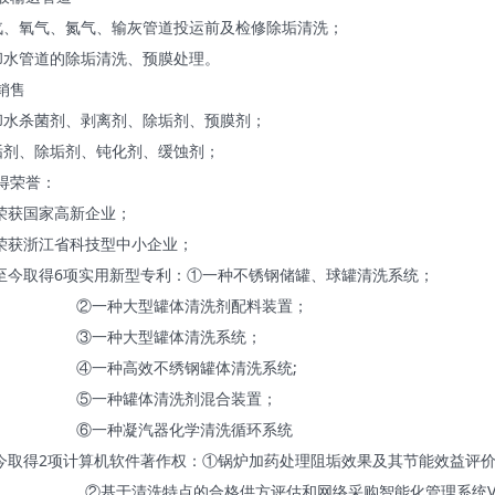
汽、氧气、氮气、输灰管道投运前及检修除垢清洗；
却水管道的除垢清洗、预膜处理。
销售
却水杀菌剂、剥离剂、除垢剂、预膜剂；
垢剂、除垢剂、钝化剂、缓蚀剂；
得荣誉：
年荣获国家高新企业；
年荣获浙江省科技型中小企业；
0年至今取得6项实用新型专利：①一种不锈钢储罐、球罐清洗系统；
大型罐体清洗剂配料装置；
种大型罐体清洗系统；
高效不绣钢罐体清洗系统;
种罐体清洗剂混合装置；
凝汽器化学清洗循环系统
0至今取得2项计算机软件著作权：①锅炉加药处理阻垢效果及其节能效益评价软
洗特点的合格供方评估和网络采购智能化管理系统V1