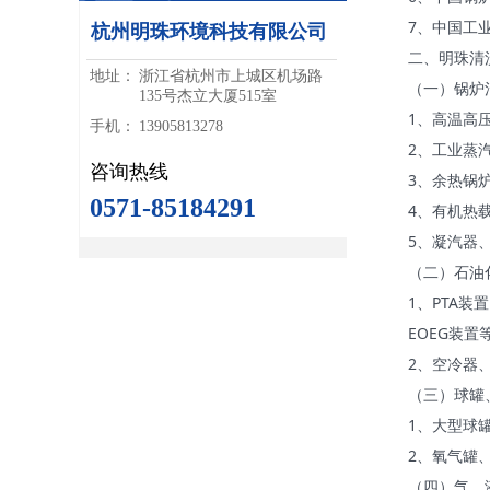
7、中国工
杭州明珠环境科技有限公司
二、明珠清
地址：
浙江省杭州市上城区机场路
（一）锅炉
135号杰立大厦515室
1、高温高
手机：
13905813278
2、工业蒸
咨询热线
3、余热锅
0571-85184291
4、有机热
5、凝汽器
（二）石油
1、PTA
EOEG装
2、空冷器
（三）球罐
1、大型球
2、氧气罐
（四）气、