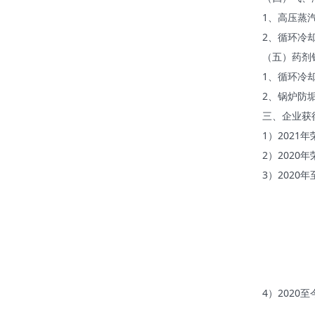
1、高压蒸
2、循环冷
（五）药剂
1、循环冷
2、锅炉防
三、企业获
1）2021
2）2020
3）202
②一种
③一
④一种
⑤一
⑥一种
4）202
②基于清