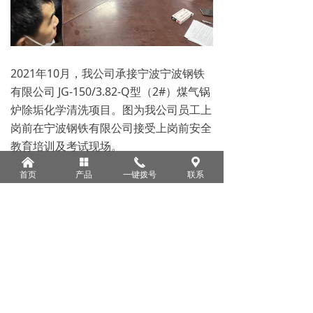
2021年10月，我公司承接宁波宁波钢铁
有限公司 JG-150/3.82-Q型（2#）煤气锅
炉除垢化学清洗项目。图为我公司员工上
岗前在宁波钢铁有限公司接受上岗前安全
教育培训及考试现场。
낀
넒
끅
끇
首页
产品
一键拨号
联系
前一个：
无
ꄴ
后一个：
无
ꄲ
版权所有：
杭州明珠环境科技有限公司